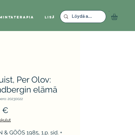
mintaterapia
Lisää
ist, Per Olov:
indbergin elämä
ero: 20230022
Hinta
0 €
skulut
 & GÖÖS 1985, 1.p. sid. +