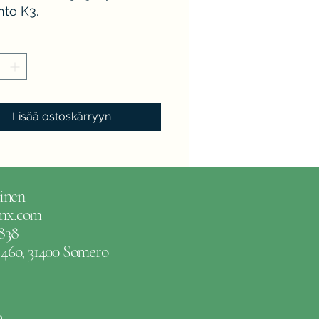
nto K3.
Lisää ostoskärryyn
inen
gmx.com
838
e 46o, 31400 Somero
m