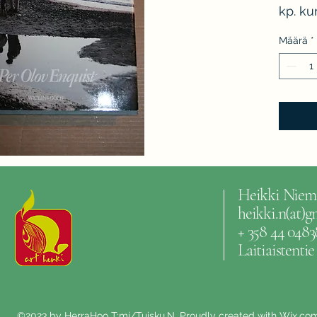
kp. ku
Määrä
*
Heikki Niem
heikki.n(at)
+ 358 44 0483
Laitiaistenti
©2023 by HerraHoo T:mi/Tuisku.N. Proudly created with Wix.co