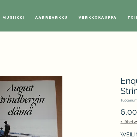
Musiikki
Aarrearkku
Verkkokauppa
Toi
Enqu
Str
Tuotenum
6,0
+ lähety
WEILIN