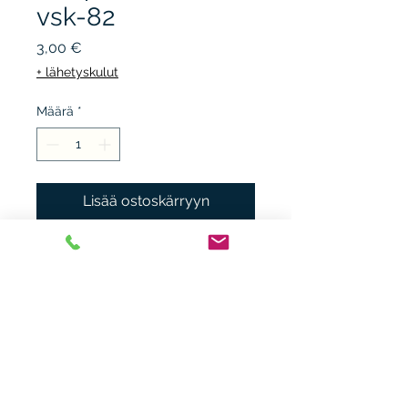
vsk-82
Hinta
3,00 €
+ lähetyskulut
Määrä
*
Lisää ostoskärryyn
FACIT 72-80, FDC vuosikerta
1982,9 kpl, kunto K4.
Heikki Nieminen
heikki.n(at)gmx.com
+ 358 44 0483838
Laitiaistentie 46o,