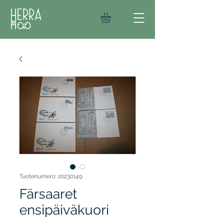
Tuotenumero: 20230149
Färsaaret
ensipäiväkuori