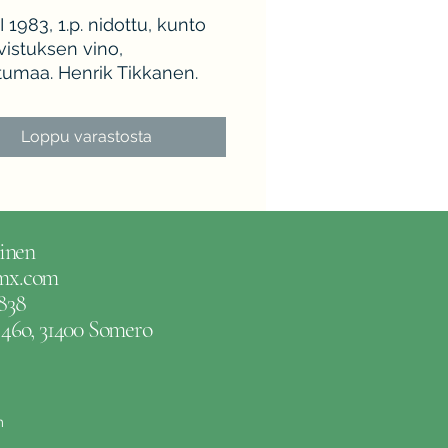
1983, 1.p. nidottu, kunto
vistuksen vino,
tumaa. Henrik Tikkanen.
Loppu varastosta
inen
gmx.com
838
e 46o, 31400 Somero
m