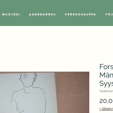
Musiikki
Aarrearkku
Verkkokauppa
Toi
Fors
Män
Syy
Tuotenum
20,
+ lähety