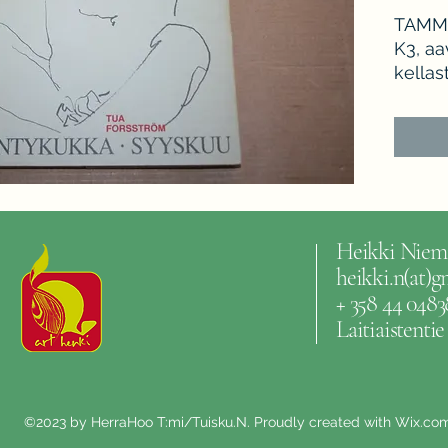
TAMMI 
K3, aa
kellas
Heikki Niem
heikki.n(at)
+ 358 44 0483
Laitiaistenti
©2023 by HerraHoo T:mi/Tuisku.N. Proudly created with Wix.co