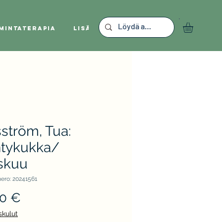
mintaterapia
Lisää
ström, Tua:
tykukka/
skuu
ero: 20241561
Hinta
00 €
skulut