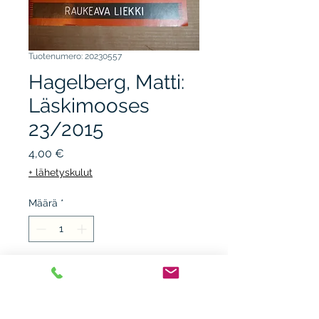
Tuotenumero: 20230557
Hagelberg, Matti:
Läskimooses
23/2015
Hinta
4,00 €
+ lähetyskulut
Määrä
*
Lisää ostoskärryyn
Kreegah Bundolo, nidottu,