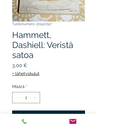
Tuotenumero: 20240747
Hammett,
Dashiell: Veristä
satoa
Hinta
3,00 €
+ lähetyskulut
Määrä
*
Lisää ostoskärryyn
WSOY sapo 1976, 1.p. nid.