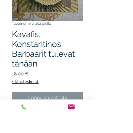
Tuotenumero: 20230482
Kavafis,
Konstantinos:
Barbaarit tulevat
tänään
Hinta
18,00 €
+ lähetyskulut
Loppu varastosta
OTAVA seitsentähdet 2005,
sid + kp. kunto K3, naarmua
ja pientä reunarikkoa.