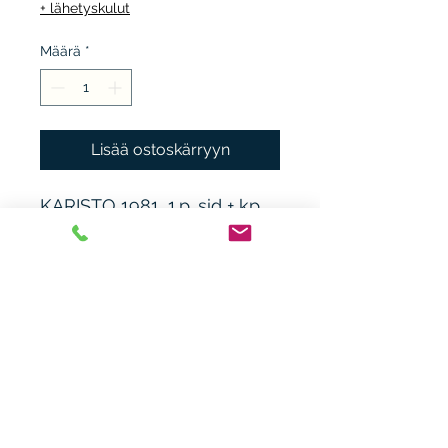
+ lähetyskulut
Määrä
*
Lisää ostoskärryyn
KARISTO 1981, 1.p. sid + kp.
kunto K3, reunarikkoa,
korjattu sisäpuolelta. Iiittala.
Seppo Polameri.
Heikki Nieminen
heikki.n(at)gmx.com
+ 358 44 0483838
Laitiaistentie 46o,
31400 Somero