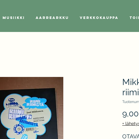
Musiikki
Aarrearkku
Verkkokauppa
Toi
Mikk
riim
Tuotenum
9,00
+ lähety
OTAVA 