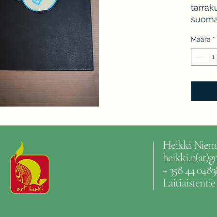
tarrak
suoma
nousu 
Määrä
*
Heikki Niem
heikki.n(at)
+ 358 44 0483
Laitiaistenti