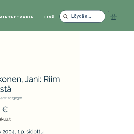
mintaterapia
Lisää
onen, Jani: Riimi
istä
ero: 20230301
Hinta
 €
skulut
2004, 1.p. sidottu