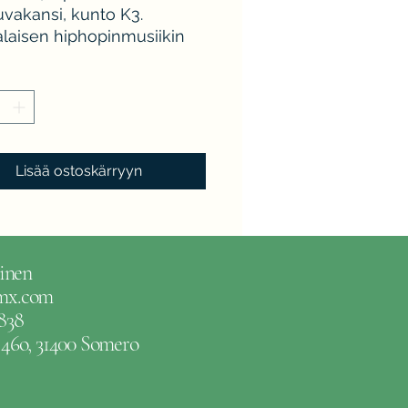
uvakansi, kunto K3.
laisen hiphopinmusiikin
ja uho.
Lisää ostoskärryyn
inen
gmx.com
838
e 46o, 31400 Somero