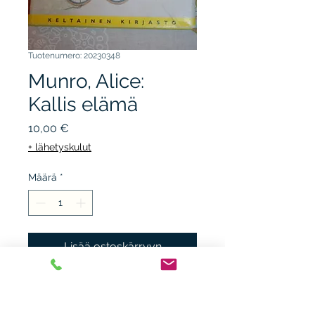
Tuotenumero: 20230348
Munro, Alice:
Kallis elämä
Hinta
10,00 €
+ lähetyskulut
Määrä
*
Lisää ostoskärryyn
TAMMI 2013, 1.p. sid. + kp.
kunto K3. Kulumaa kansissa.