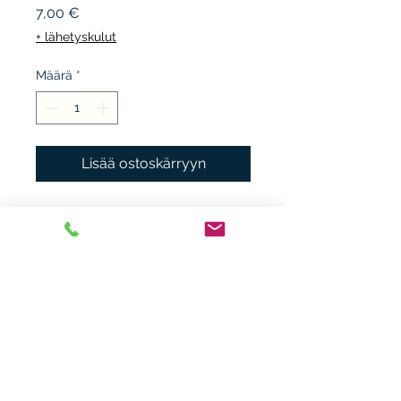
Hinta
7,00 €
+ lähetyskulut
Määrä
*
Lisää ostoskärryyn
WSOY 1998, 2.p. sid.
kuvakansi, kunto K3, kulmat
hieman kurtussa.
Heikki Nieminen
heikki.n(at)gmx.com
+ 358 44 0483838
Laitiaistentie 46o,