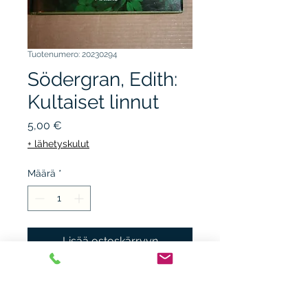
Tuotenumero: 20230294
Södergran, Edith:
Kultaiset linnut
Hinta
5,00 €
+ lähetyskulut
Määrä
*
Lisää ostoskärryyn
KARISTO 1990, 2.p. sid. +kp.
kunto K3, tarrajälki takana.