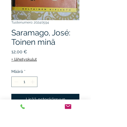
Tuotenumero: 20240594
Saramago, José:
Toinen minä
Hinta
12,00 €
+ lähetyskulut
Määrä
*
Lisää ostoskärryyn
TAMMI keltainen kirjasto
2005, 1.p. kunto K3,