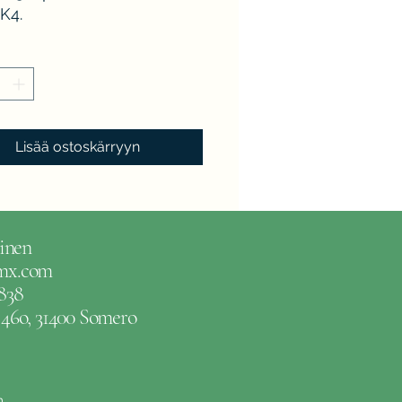
K4.
Lisää ostoskärryyn
inen
gmx.com
838
e 46o, 31400 Somero
m