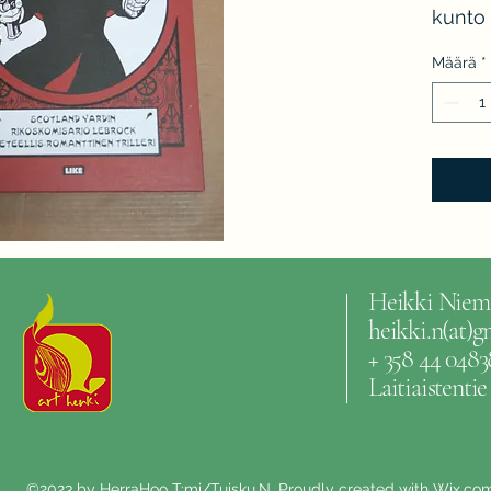
kunto 
Määrä
*
Heikki Niem
heikki.n(at)
+ 358 44 0483
Laitiaistenti
©2023 by HerraHoo T:mi/Tuisku.N. Proudly created with Wix.co