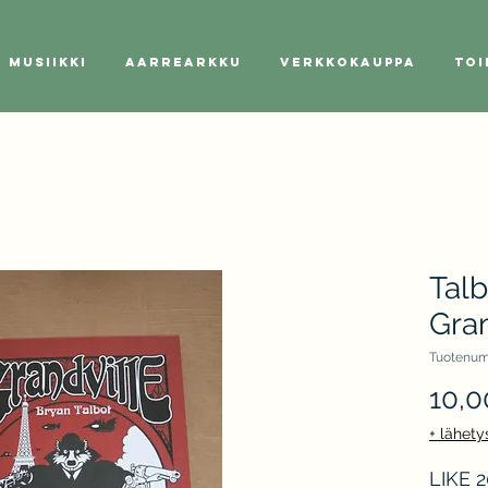
Musiikki
Aarrearkku
Verkkokauppa
Toi
Talb
Gran
Tuotenum
10,0
+ lähety
LIKE 2