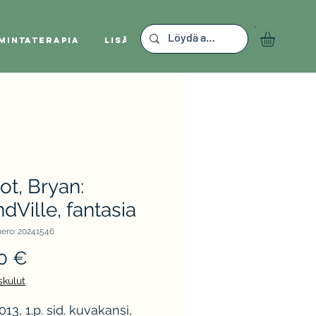
mintaterapia
Lisää
ot, Bryan:
dVille, fantasia
ero: 20241546
Hinta
0 €
skulut
013, 1.p. sid. kuvakansi,