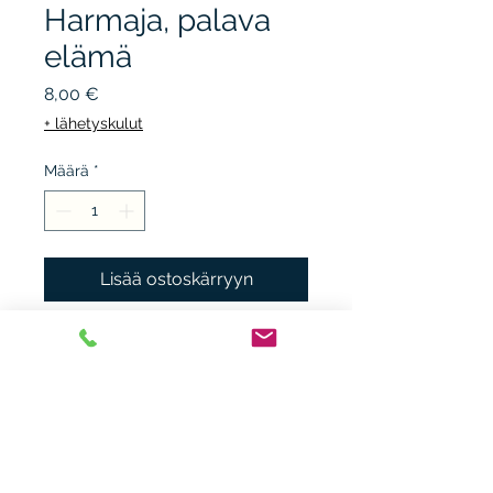
Harmaja, palava
elämä
Hinta
8,00 €
+ lähetyskulut
Määrä
*
Lisää ostoskärryyn
WSOY, 1998, 3.p. sid + kp,
kunto K3, pientä
reunarikkoa.
Heikki Nieminen