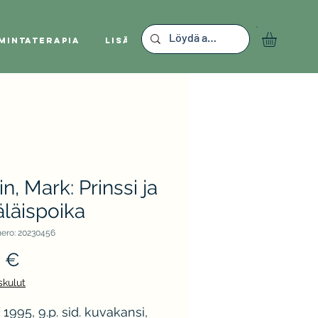
mintaterapia
Lisää
n, Mark: Prinssi ja
äläispoika
ero: 20230456
Hinta
0 €
skulut
995, 9.p. sid. kuvakansi,