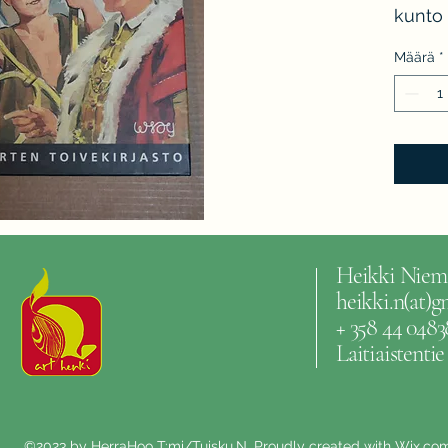
kunto 
Määrä
*
Heikki Niem
heikki.n(at)
+ 358 44 0483
Laitiaistenti
©2023 by HerraHoo T:mi/Tuisku.N. Proudly created with Wix.co