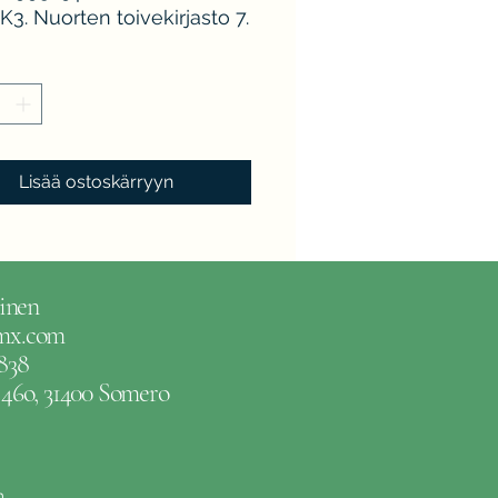
K3. Nuorten toivekirjasto 7.
Lisää ostoskärryyn
inen
gmx.com
838
e 46o, 31400 Somero
m