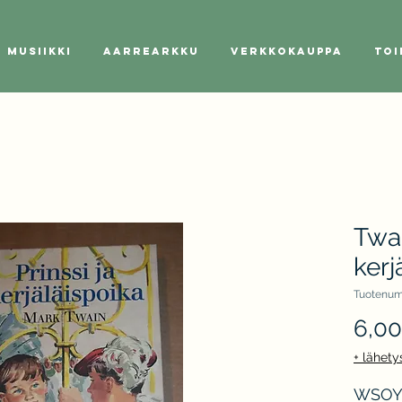
Musiikki
Aarrearkku
Verkkokauppa
Toi
Twai
kerj
Tuotenum
6,0
+ lähety
WSOY 1