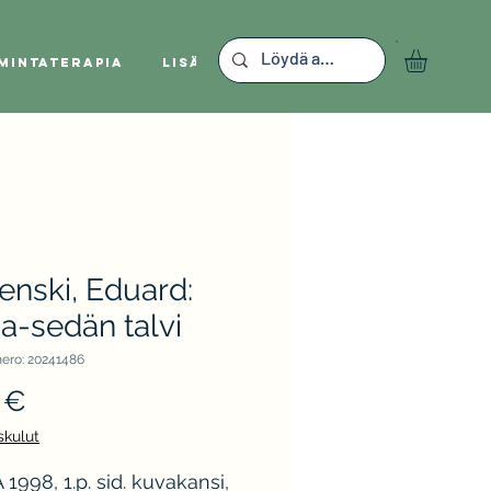
mintaterapia
Lisää
enski, Eduard:
a-sedän talvi
ero: 20241486
Hinta
 €
skulut
1998, 1.p. sid. kuvakansi,