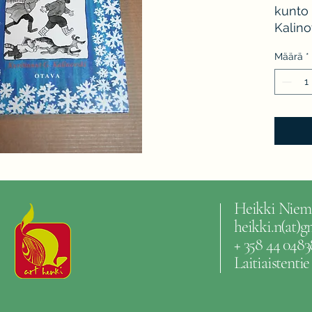
kunto 
Kalino
Määrä
*
Heikki Niem
heikki.n(at)
+ 358 44 0483
Laitiaistenti