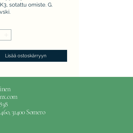
K3, sotattu omiste. G.
vski.
Lisää ostoskärryyn
inen
gmx.com
838
e 46o, 31400 Somero