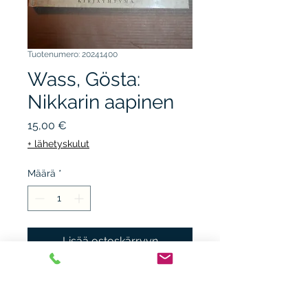
Tuotenumero: 20241400
Wass, Gösta:
Nikkarin aapinen
Hinta
15,00 €
+ lähetyskulut
Määrä
*
Lisää ostoskärryyn
KIRJAYHTYMÄ 1992, 1.p. sid.
kuvakansi, kunto K3+.