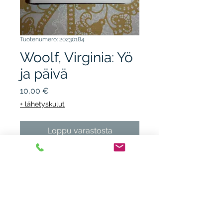
Tuotenumero: 20230184
Woolf, Virginia: Yö
ja päivä
Hinta
10,00 €
+ lähetyskulut
Loppu varastosta
SAVUKEIDAS 2012, 1.p. sid. +
kp. kunto K3.
Heikki Nieminen