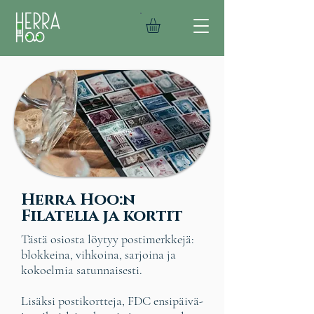
Herra Hoo:n
Filatelia ja kortit
Tästä osiosta löytyy postimerkkejä:
blokkeina, vihkoina, sarjoina ja
kokoelmia satunnaisesti.
Lisäksi postikortteja, FDC ensipäivä-