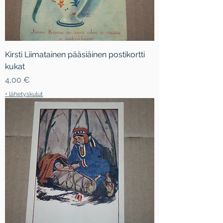
Kirsti Liimatainen pääsiäinen postikortti
kukat
Hinta
4,00 €
+ lähetyskulut