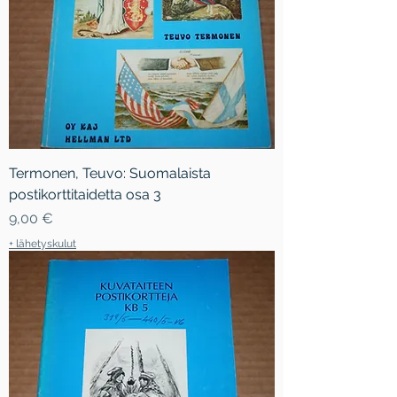
Termonen, Teuvo: Suomalaista
postikorttitaidetta osa 3
Hinta
9,00 €
+ lähetyskulut