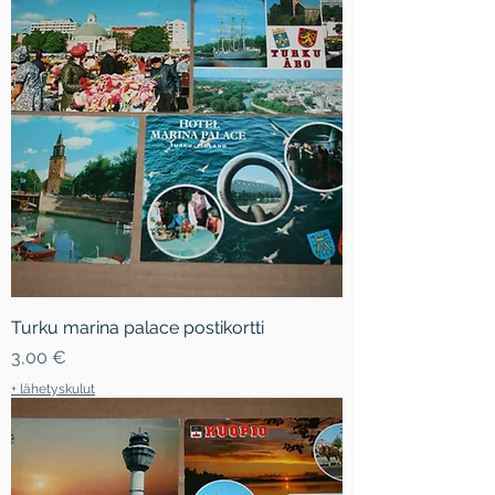
Turku marina palace postikortti
Hinta
3,00 €
+ lähetyskulut