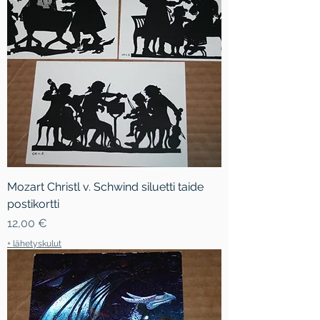
Mozart Christl v. Schwind siluetti taide
postikortti
Hinta
12,00 €
+ lähetyskulut