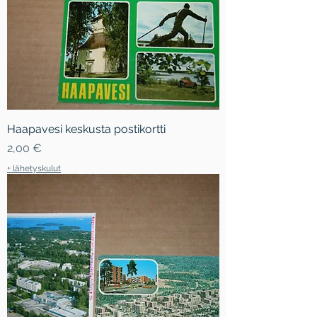
Haapavesi keskusta postikortti
Hinta
2,00 €
+ lähetyskulut