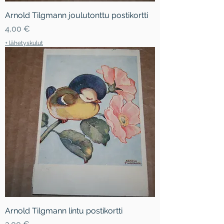
Arnold Tilgmann joulutonttu postikortti
Hinta
4,00 €
+ lähetyskulut
Arnold Tilgmann lintu postikortti
Hinta