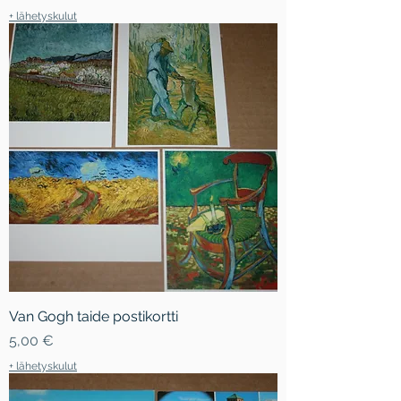
+ lähetyskulut
Van Gogh taide postikortti
Hinta
5,00 €
+ lähetyskulut