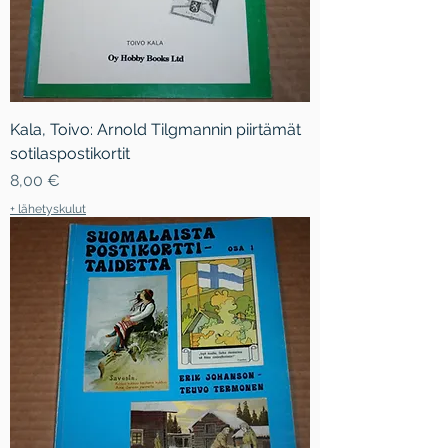
Kala, Toivo: Arnold Tilgmannin piirtämät
sotilaspostikortit
Hinta
8,00 €
+ lähetyskulut