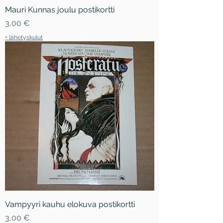
Mauri Kunnas joulu postikortti
Hinta
3,00 €
+ lähetyskulut
Vampyyri kauhu elokuva postikortti
Hinta
3,00 €