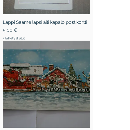
Lappi Saame lapsi äiti kapalo postikortti
Hinta
5,00 €
+ lähetyskulut