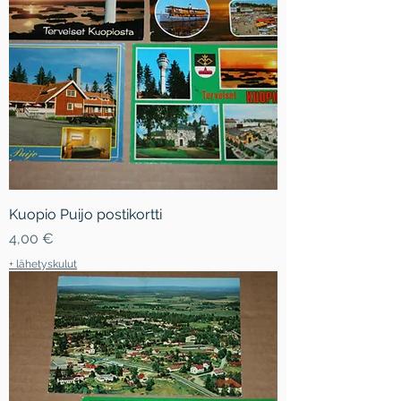
Kuopio Puijo postikortti
Hinta
4,00 €
+ lähetyskulut