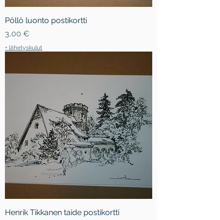
Pöllö luonto postikortti
Hinta
3,00 €
+ lähetyskulut
Henrik Tikkanen taide postikortti