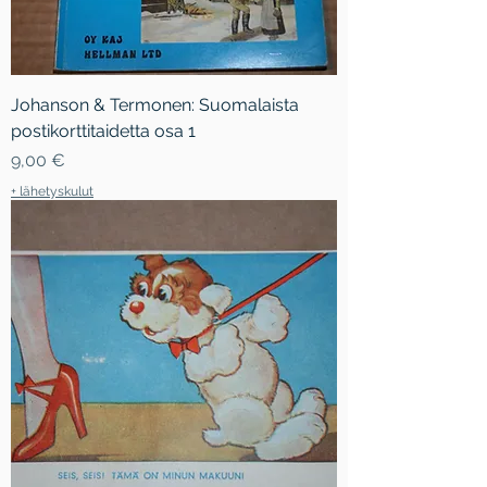
Johanson & Termonen: Suomalaista
postikorttitaidetta osa 1
Hinta
9,00 €
+ lähetyskulut