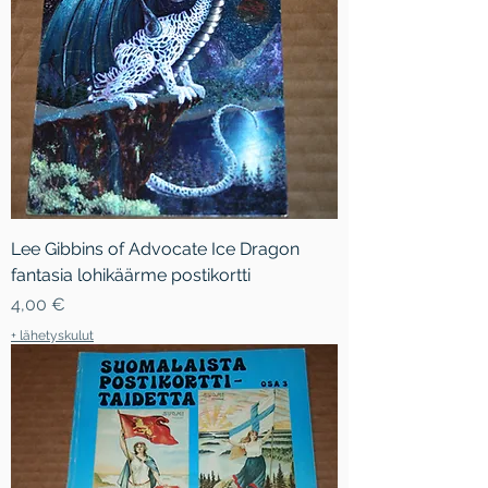
Lee Gibbins of Advocate Ice Dragon
fantasia lohikäärme postikortti
Hinta
4,00 €
+ lähetyskulut