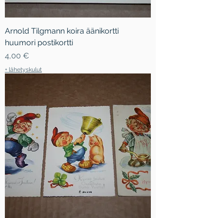
Arnold Tilgmann koira äänikortti
huumori postikortti
Hinta
4,00 €
+ lähetyskulut