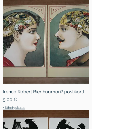
Irenco Robert Bier huumori? postikortti
Hinta
5,00 €
+ lähetyskulut