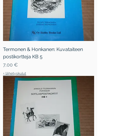
Termonen & Honkanen: Kuvataiteen
postikortteja KB 5
Hinta
7,00 €
+ lähetyskulut