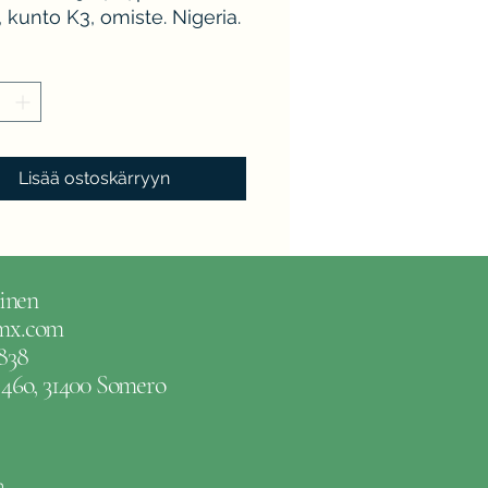
 kunto K3, omiste. Nigeria.
Lisää ostoskärryyn
inen
gmx.com
838
e 46o, 31400 Somero
m