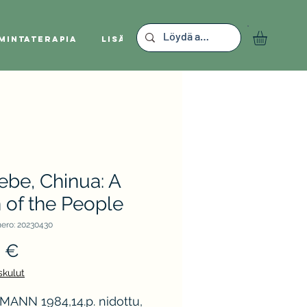
mintaterapia
Lisää
ebe, Chinua: A
 of the People
ero: 20230430
Hinta
0 €
skulut
MANN 1984,14.p. nidottu,