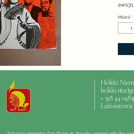
aws31,
Määrä
*
Heikki Niem
heikki.n(at)
+ 358 44 0483
Laitiaistenti
©2023 by HerraHoo T:mi/Tuisku.N. Proudly created with Wix.co