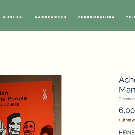
Musiikki
Aarrearkku
Verkkokauppa
Toi
Ach
Man
Tuotenum
6,0
+ lähety
HEINE