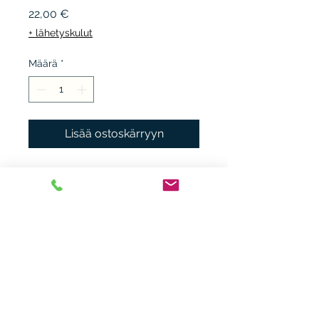
Hinta
22,00 €
+ lähetyskulut
Määrä
*
Lisää ostoskärryyn
WSOY 1921, 1.p. sidottu
korukansi, ei kp. kunto K3,
haalistumaa, kulumaa,
aavistuksen vinoja.
Heikki Nieminen
heikki.n(at)gmx.com
+ 358 44 0483838
Laitiaistentie 46o,