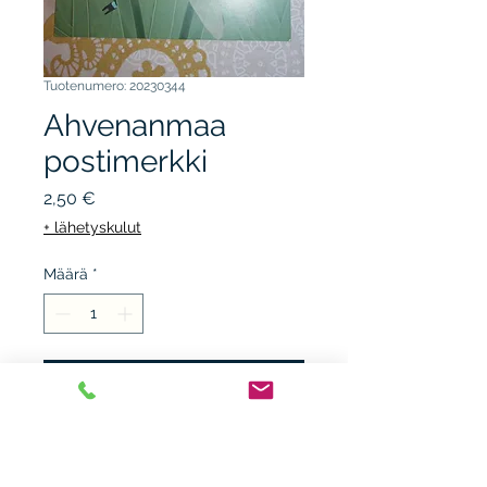
Tuotenumero: 20230344
Ahvenanmaa
postimerkki
Hinta
2,50 €
+ lähetyskulut
Määrä
*
Lisää ostoskärryyn
Maksimikortti 2 kpl. numerot
76 ja 77, 2012. Kunto K4.