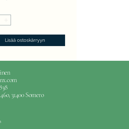
Lisää ostoskärryyn
inen
gmx.com
838
e 46o, 31400 Somero
m