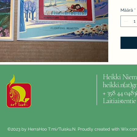
Määrä
*
Heikki Niem
heikki.n(at)
+ 358 44 0483
Laitiaistenti
©2023 by HerraHoo T:mi/Tuisku.N. Proudly created with Wix.co