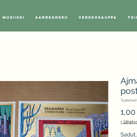
Musiikki
Aarrearkku
Verkkokauppa
Toi
Ajm
post
Tuotenum
1,00
+ lähety
Sadut,