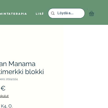
mintaterapia
Lisää
an Manama
imerkki blokki
ero: 20241124
Hinta
 €
skulut
 K4, O.