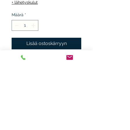
+ lähetyskulut
Määrä
*
Lisää ostoskärryyn
Japani, taide, K4, O.
Heikki Nieminen
heikki.n(at)gmx.com
+ 358 44 0483838
Laitiaistentie 46o,
31400 Somero
©2023 by HerraHoo T:mi/Tuisku.N. Proudly created