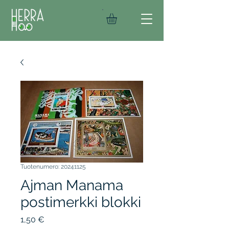
Tuotenumero: 20241125
Ajman Manama
postimerkki blokki
Hinta
1,50 €