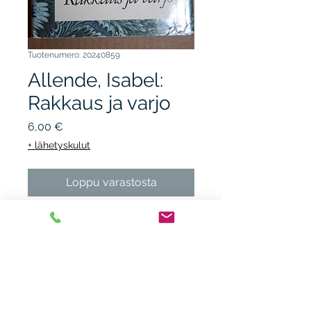
Tuotenumero: 20240859
Allende, Isabel:
Rakkaus ja varjo
Hinta
6,00 €
+ lähetyskulut
Loppu varastosta
OTAVAn kirjasto 1987, 1.p.
sid + kp. kunto K3, reunoissa
kulumaa. Chile.