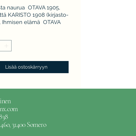
sta naurua OTAVA 1905,
tä KARISTO 1908 (kirjasto-
), Ihmisen elämä OTAVA
 Anatema VIHTORI
EN 1909, Kertomuksia
WEILIN 1905. Yhteis
idokset, kunto K3,
massa muutama
ikko, sekä "korjattu" reuna,
Lisää ostoskärryyn
a, toisen blokissa kolo
nassa. Kahden ens. kannet
vat. Ex-libris Olli Sainio.
inen
gmx.com
838
e 46o, 31400 Somero