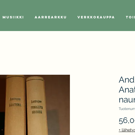
Musiikki
Aarrearkku
Verkkokauppa
Toi
Andr
Ana
nau
Tuotenum
56,
+ lähety