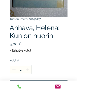
Tuotenumero: 20240717
Anhava, Helena:
Kun on nuorin
Hinta
5,00 €
+ lähetyskulut
Määrä
*
Lisää ostoskärryyn
OTAVA 1985, 1.p. sid + kp.
kunto K3, tarrajälki. Novellit.