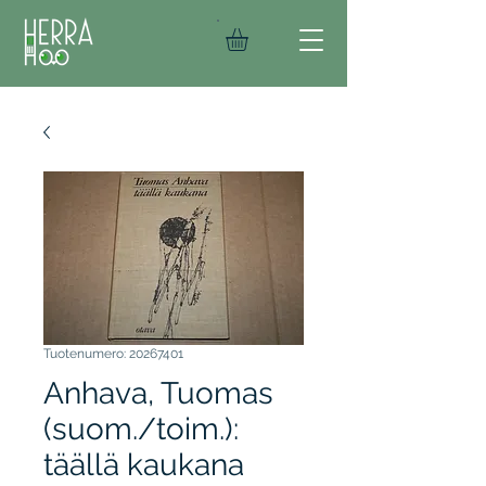
Tuotenumero: 20267401
Anhava, Tuomas
(suom./toim.):
täällä kaukana