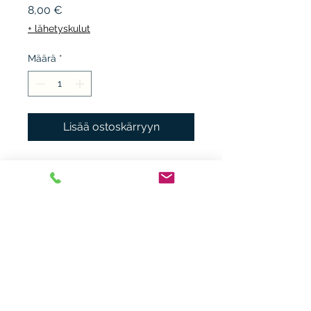
Hinta
8,00 €
+ lähetyskulut
Määrä
*
Lisää ostoskärryyn
OTAVA, 1975, 1.p. sidottu
muovisuojuksella, kunto K3,
omiste.
Heikki Nieminen
heikki.n(at)gmx.com
+ 358 44 0483838
Laitiaistentie 46o,