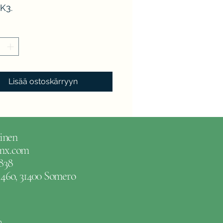
K3.
Lisää ostoskärryyn
inen
gmx.com
838
e 46o, 31400 Somero
m