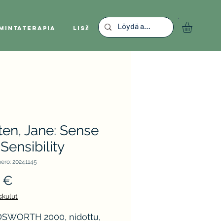
mintaterapia
Lisää
en, Jane: Sense
Sensibility
ero: 20241145
Hinta
 €
skulut
WORTH 2000, nidottu,