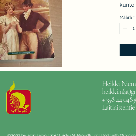
kunto 
Määrä
*
Heikki Niem
heikki.n(at)
+ 358 44 0483
Laitiaistenti
©2023 by HerraHoo T:mi/Tuisku.N. Proudly created with Wix.co