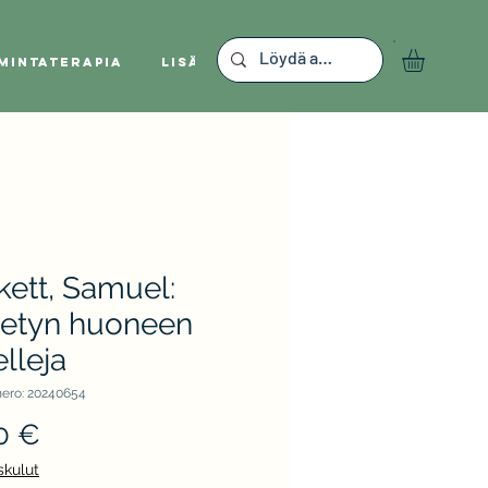
mintaterapia
Lisää
ett, Samuel:
itetyn huoneen
lleja
ero: 20240654
Hinta
0 €
skulut