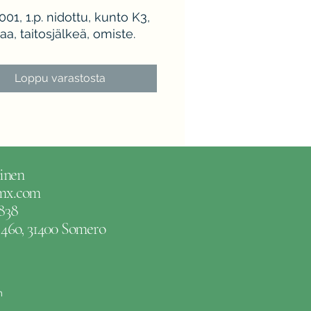
001, 1.p. nidottu, kunto K3,
a, taitosjälkeä, omiste.
Loppu varastosta
inen
gmx.com
838
e 46o, 31400 Somero
m