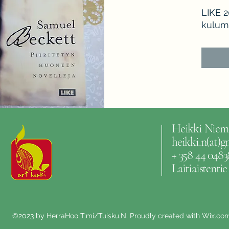
LIKE 2
kuluma
Heikki Niem
heikki.n(at)
+ 358 44 0483
Laitiaistenti
©2023 by HerraHoo T:mi/Tuisku.N. Proudly created with Wix.co