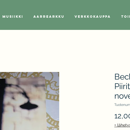
Musiikki
Aarrearkku
Verkkokauppa
Toi
Beck
Piir
nove
Tuotenum
12,0
+ lähety