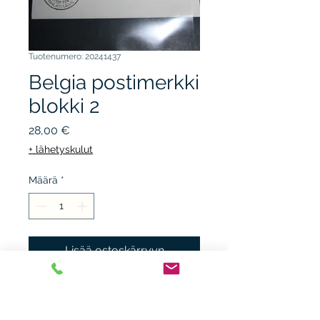
Tuotenumero: 20241437
Belgia postimerkki
blokki 2
Hinta
28,00 €
+ lähetyskulut
Määrä
*
Lisää ostoskärryyn
Mi bl. 2, 18.7.1931-leima,
muutama pistejälki, kunto