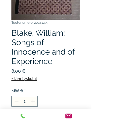
Tuotenumero: 20241279
Blake, William:
Songs of
Innocence and of
Experience
Hinta
8,00 €
+ lähetyskulut
Määrä
*
Lisää ostoskärryyn