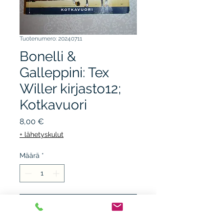
Tuotenumero: 20240711
Bonelli &
Galleppini: Tex
Willer kirjasto12;
Kotkavuori
Hinta
8,00 €
+ lähetyskulut
Määrä
*
Lisää ostoskärryyn