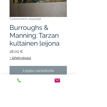
Tuotenumero: 20241058
Burroughs &
Manning: Tarzan
kultainen leijona
Hinta
18,00 €
+ lähetyskulut
Loppu varastosta
LIKE 2016, 1.p. nidottu, kunto
K3, taitosjälkeä, aavistuksen
vino.