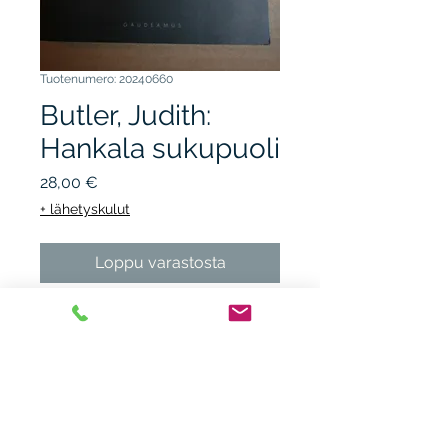
Tuotenumero: 20240660
Butler, Judith:
Hankala sukupuoli
Hinta
28,00 €
+ lähetyskulut
Loppu varastosta
GAUDEAMUS 2006, 1.p.
nidottu, kunto K3, yo-
kustannus ja arvosteltavaksi
leima. Filosofia.