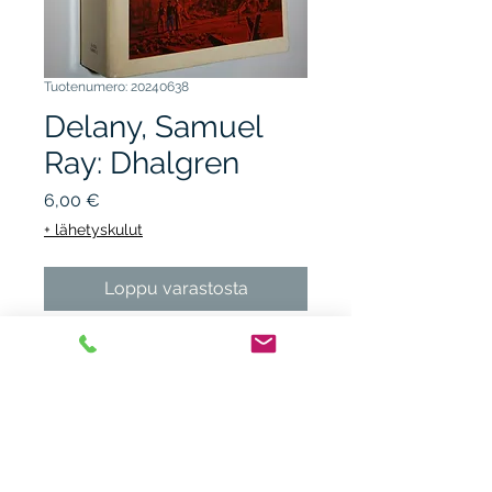
Tuotenumero: 20240638
Delany, Samuel
Ray: Dhalgren
Hinta
6,00 €
+ lähetyskulut
Loppu varastosta
BANTAM 1980, 15.p. nidottu,
kunto K3, alakulmassa
kosteusvaurio, takannessa
sotkua, kellastumista,
yläkulmassa kolhu. Science
fiction.