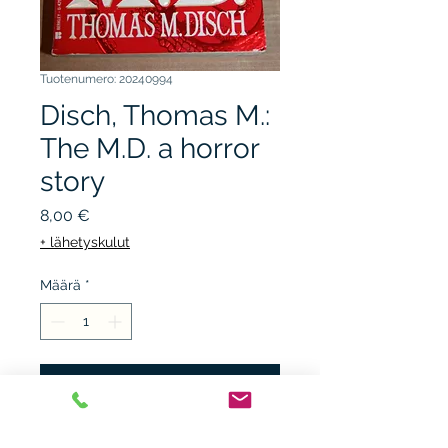
Tuotenumero: 20240994
Disch, Thomas M.:
The M.D. a horror
story
Hinta
8,00 €
+ lähetyskulut
Määrä
*
Lisää ostoskärryyn
BERKLEY 1992, 1.p. nidottu,