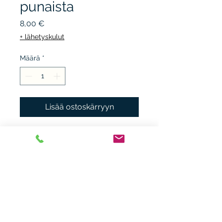
punaista
Hinta
8,00 €
+ lähetyskulut
Määrä
*
Lisää ostoskärryyn
SANOMAKIRJAT, 1986, 3.p.
nidottu, kunto K3, jälkiä
kannessa.
Heikki Nieminen
heikki.n(at)gmx.com
+ 358 44 0483838