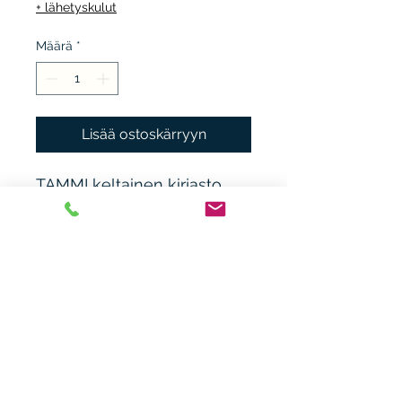
+ lähetyskulut
Määrä
*
Lisää ostoskärryyn
TAMMI keltainen kirjasto
1974, 1.p. sid. ei kp. kunto K3.
Nobel.
Heikki Nieminen
heikki.n(at)gmx.com
+ 358 44 0483838
Laitiaistentie 46o,
31400 Somero