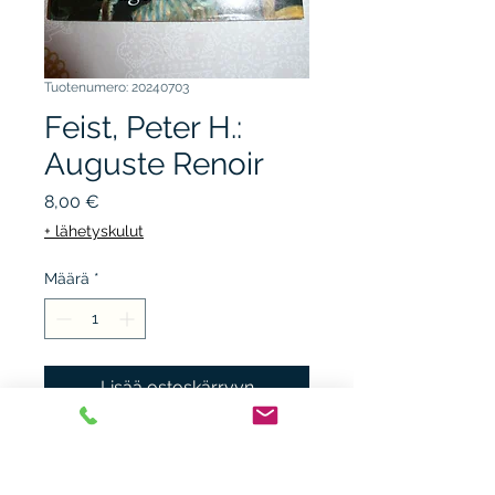
Tuotenumero: 20240703
Feist, Peter H.:
Auguste Renoir
Hinta
8,00 €
+ lähetyskulut
Määrä
*
Lisää ostoskärryyn
TASCHEN 1987, 1.p. sid + kp.
kunto K3. Saksankielinen.