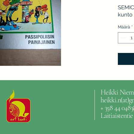
SEMIC 
kunto K
Määrä
*
Heikki Niem
heikki.n(at)
+ 358 44 0483
Laitiaistenti