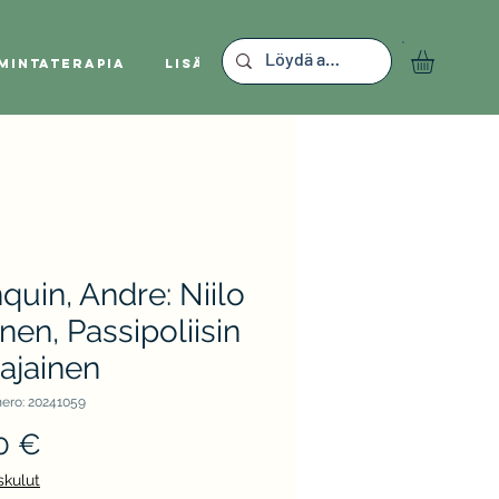
mintaterapia
Lisää
quin, Andre: Niilo
inen, Passipoliisin
ajainen
ero: 20241059
Hinta
0 €
skulut