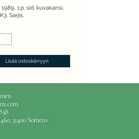
1989, 1.p. sid. kuvakansi,
3. Sarjis.
Lisää ostoskärryyn
inen
gmx.com
838
e 46o, 31400 Somero