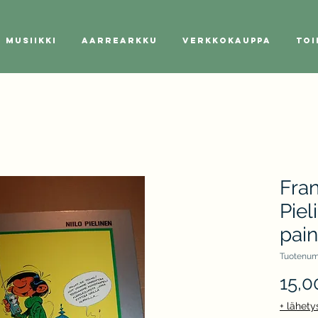
Musiikki
Aarrearkku
Verkkokauppa
Toi
Fran
Piel
pain
Tuotenum
15,0
+ lähety