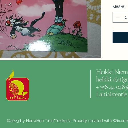
Määrä
*
Heikki Niem
heikki.n(at)
+ 358 44 0483
Laitiaistenti
©2023 by HerraHoo T:mi/Tuisku.N. Proudly created with Wix.co