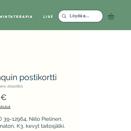
mintaterapia
Lisää
quin postikortti
ero: 20240823
Hinta
 €
skulut
39-12964, Niilo Pielinen,
aton, K3, kevyt taitosjälki.