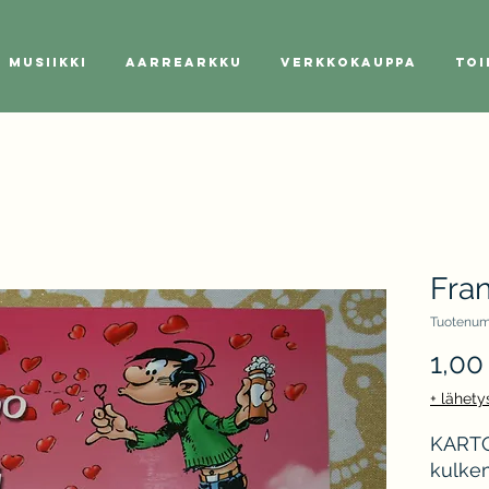
Musiikki
Aarrearkku
Verkkokauppa
Toi
Fran
Tuotenum
1,00
+ lähety
KARTO 
kulkem