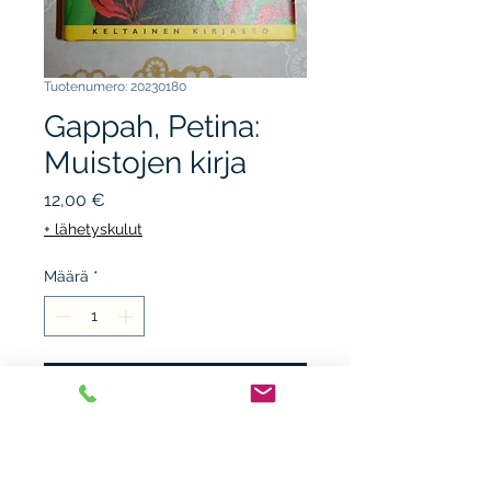
Tuotenumero: 20230180
Gappah, Petina:
Muistojen kirja
Hinta
12,00 €
+ lähetyskulut
Määrä
*
Lisää ostoskärryyn
TAMMI 2017, 1.p. sid. + kp.
kunto K3+. keltainen kirjasto.