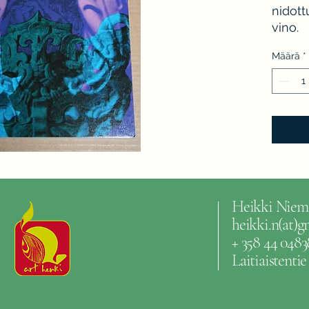
nidott
vino.
Määrä
*
Heikki Niem
heikki.n(at)
+ 358 44 0483
Laitiaistenti