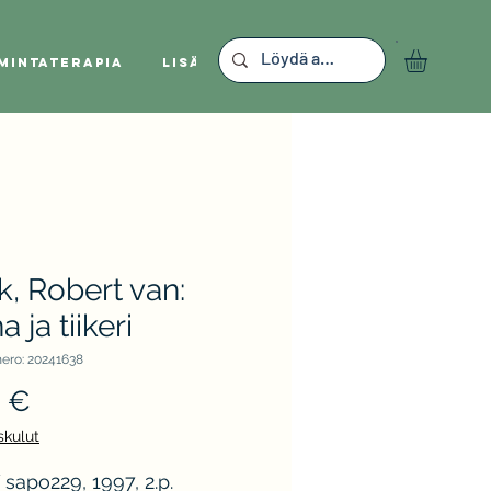
mintaterapia
Lisää
k, Robert van:
a ja tiikeri
ero: 20241638
Hinta
0 €
skulut
apo229, 1997, 2.p.