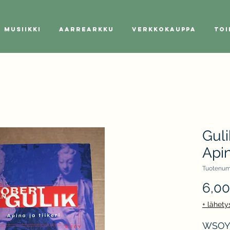
Musiikki
Aarrearkku
Verkkokauppa
Toi
Guli
Apin
Tuotenum
6,0
+ lähety
WSOY s