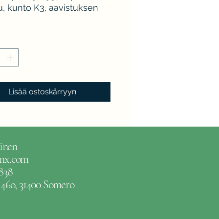
u, kunto K3, aavistuksen
Lisää ostoskärryyn
inen
gmx.com
838
e 46o, 31400 Somero