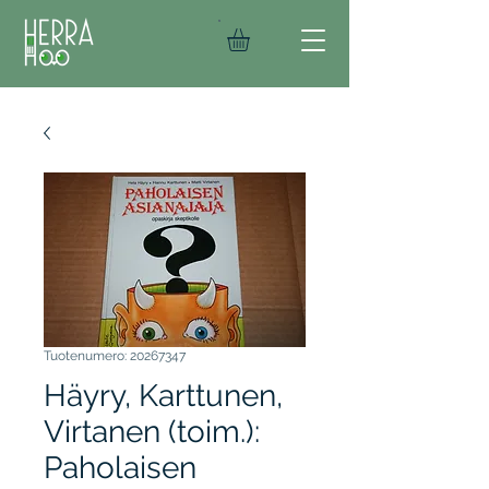
Tuotenumero: 20267347
Häyry, Karttunen,
Virtanen (toim.):
Paholaisen