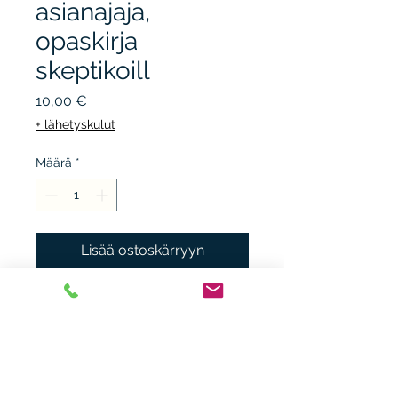
asianajaja,
opaskirja
skeptikoill
Hinta
10,00 €
+ lähetyskulut
Määrä
*
Lisää ostoskärryyn
URSA/ SKEPSIS, 1989, 1.p.
sidottu kuvakansi, kunto
K3+.