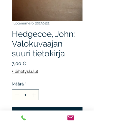
Tuotenumero: 20230122
Hedgecoe, John:
Valokuvaajan
suuri tietokirja
Hinta
7,00 €
+ lähetyskulut
Määrä
*
Lisää ostoskärryyn
KUSTANNUS-MÄKELÄ