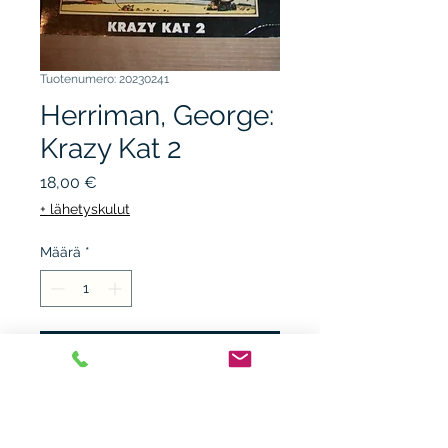
Tuotenumero: 20230241
Herriman, George:
Krazy Kat 2
Hinta
18,00 €
+ lähetyskulut
Määrä
*
Lisää ostoskärryyn
JALAVA 1988, 1.p. nidottu,
kunto K3, taitosjälkiä.