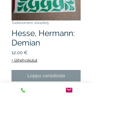
Tuotenumero: 20241625
Hesse, Hermann:
Demian
Hinta
12,00 €
+ lähetyskulut
Loppu varastosta
WEILIN & GÖÖS kirjasto
1968, nidottu, kunto K3,
vino, kulumaa. Alfons Eder.