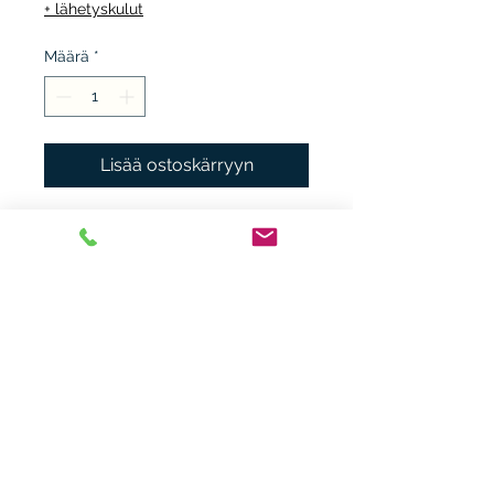
+ lähetyskulut
Määrä
*
Lisää ostoskärryyn
WSOY 1988, 1.p. nidottu,
kunto K3+. Runot.
Heikki Nieminen
heikki.n(at)gmx.com
+ 358 44 0483838
Laitiaistentie 46o,
31400 Somero