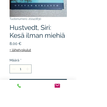
Tuotenumero: 20240830
Hustvedt, Siri:
Kesä ilman miehiä
Hinta
8,00 €
+ lähetyskulut
Määrä
*
Lisää ostoskärryyn
OTAVAn kirjasto, 2011, 1.p.
sid + kp. kunto K3+.